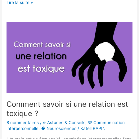
Lire la suite »
Comment
savoir
si
une
relation
est
toxique
?
Comment savoir si une relation est
toxique ?
8 commentaires
/
⭐ Astuces & Conseils
,
💬 Communication
interpersonnelle
,
🧠 Neurosciences
/
Katell RAPIN