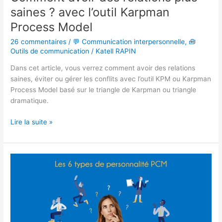
saines ? avec l’outil Karpman
Process Model
26 commentaires
/
💬 Communication interpersonnelle
,
🧰
Outils de communication
/
Katell RAPIN
Dans cet article, vous verrez comment avoir des relations
saines, éviter ou gérer les conflits avec l’outil KPM ou Karpman
Process Model basé sur le triangle de Karpman ou triangle
dramatique.
Lire la suite »
Les
6
types
de
personnalité
PCM