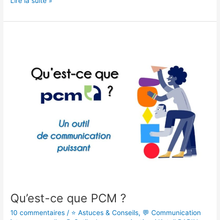
Lire la suite »
Qu’est-
ce
que
PCM
?
Qu’est-ce que PCM ?
10 commentaires
/
⭐ Astuces & Conseils
,
💬 Communication