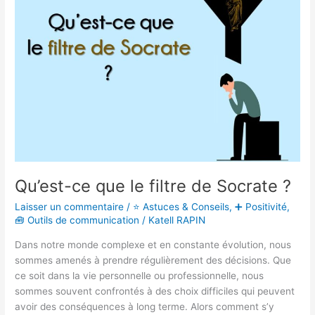
le
filtre
de
Socrate
?
Qu’est-ce que le filtre de Socrate ?
Laisser un commentaire
/
⭐ Astuces & Conseils
,
➕ Positivité
,
🧰 Outils de communication
/
Katell RAPIN
Dans notre monde complexe et en constante évolution, nous
sommes amenés à prendre régulièrement des décisions. Que
ce soit dans la vie personnelle ou professionnelle, nous
sommes souvent confrontés à des choix difficiles qui peuvent
avoir des conséquences à long terme. Alors comment s’y