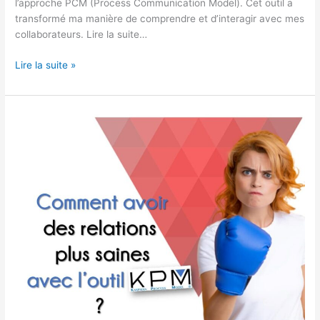
l’approche PCM (Process Communication Model). Cet outil a
transformé ma manière de comprendre et d’interagir avec mes
collaborateurs. Lire la suite…
Lire la suite »
Comment
avoir
des
relations
plus
saines
?
avec
l’outil
Karpman
Process
Model