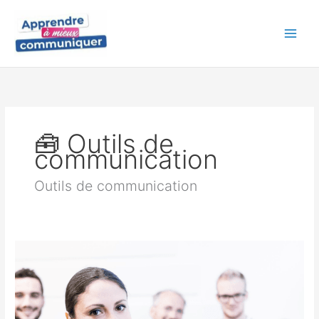
Aller
au
contenu
🧰 Outils de
communication
Outils de communication
Manager
selon
le
type
de