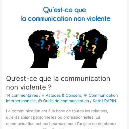
Qu’est-
ce
que
la
communication
non
violente
?
Qu’est-ce que la communication
non violente ?
14 commentaires
/
⭐ Astuces & Conseils
,
💬 Communication
interpersonnelle
,
🧰 Outils de communication
/
Katell RAPIN
La communication est à la base de toutes les relations,
qu’elles soient personnelles ou professionnelles. La
communication est malheureusement l’origine de nombreux