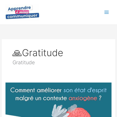
Aller
au
contenu
🙏Gratitude
Gratitude
Comment
améliorer
son
état
d’esprit
malgré