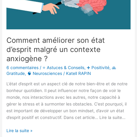
un
contexte
anxiogène
?
Comment améliorer son état
d’esprit malgré un contexte
anxiogène ?
6 commentaires
/
⭐ Astuces & Conseils
,
➕ Positivité
,
🙏
Gratitude
,
🧠 Neurosciences
/
Katell RAPIN
L’état d’esprit est un aspect clé de notre bien-être et de notre
bonheur quotidien. Il peut influencer notre façon de voir le
monde, nos interactions avec les autres, notre capacité à
gérer le stress et à surmonter les obstacles. C’est pourquoi, il
est important de développer un bon mindset, d’avoir un état
d’esprit positif et constructif. Dans cet article… Lire la suite…
Lire la suite »