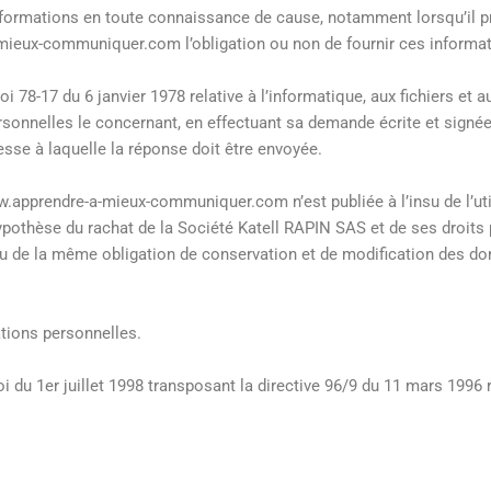
s informations en toute connaissance de cause, notamment lorsqu’il p
-a-mieux-communiquer.com l’obligation ou non de fournir ces informa
78-17 du 6 janvier 1978 relative à l’informatique, aux fichiers et au
personnelles le concernant, en effectuant sa demande écrite et signé
dresse à laquelle la réponse doit être envoyée.
w.apprendre-a-mieux-communiquer.com n’est publiée à l’insu de l’uti
ypothèse du rachat de la Société Katell RAPIN SAS et de ses droits 
nu de la même obligation de conservation et de modification des donn
mations personnelles.
 du 1er juillet 1998 transposant la directive 96/9 du 11 mars 1996 re