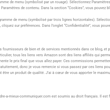
gramme de menu (symbolisé par un rouage). Sélectionnez Paramètres.
ur Paramètres de contenu. Dans la section “Cookies”, vous pouvez b
ogramme de menu (symbolisé par trois lignes horizontales). Sélecti
, cliquez sur préférences. Dans l’onglet “Confidentialité”, vous pou
es fournisseurs de bien et de services mentionnés dans ce blog, et
iculier, tous les liens vers Amazon sont des liens affiliés qui perm
te le prix final que vous allez payer. Ces commissions permettent
gratuitement, donc je vous remercie si vous passez par ces liens pou
être un produit de qualité. J’ai à cœur de vous apporter le maximu
endre-a-mieux-communiquer.com est soumis au droit français. Il est f