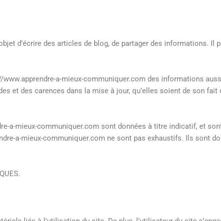
t d’écrire des articles de blog, de partager des informations. Il 
tps://www.apprendre-a-mieux-communiquer.com des informations aussi
es et des carences dans la mise à jour, qu’elles soient de son fait o
re-a-mieux-communiquer.com sont données à titre indicatif, et sont
prendre-a-mieux-communiquer.com ne sont pas exhaustifs. Ils sont d
QUES.
ls liés à l’utilisation du site. De plus, l’utilisateur du site s’enga