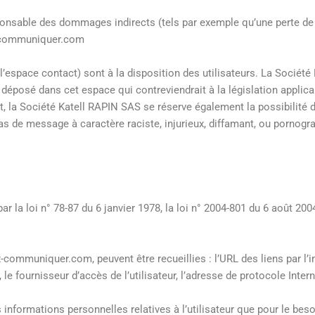
ponsable des dommages indirects (tels par exemple qu’une perte de
ux-communiquer.com
l’espace contact) sont à la disposition des utilisateurs. La Société
éposé dans cet espace qui contreviendrait à la législation applicab
t, la Société Katell RAPIN SAS se réserve également la possibilité 
cas de message à caractère raciste, injurieux, diffamant, ou pornogr
a loi n° 78-87 du 6 janvier 1978, la loi n° 2004-801 du 6 août 2004,
-communiquer.com, peuvent être recueillies : l’URL des liens par l’in
ournisseur d’accès de l’utilisateur, l’adresse de protocole Internet 
 informations personnelles relatives à l’utilisateur que pour le bes