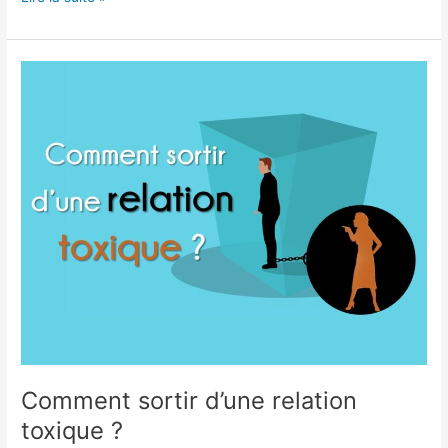
Comment
sortir
d’une
relation
toxique
?
Comment sortir d’une relation
toxique ?