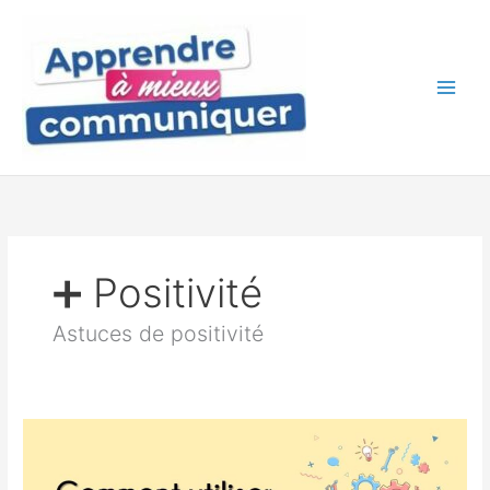
Aller
au
contenu
➕ Positivité
Astuces de positivité
Comment
utiliser
le