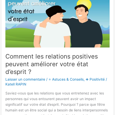
relations
positives
peuvent
améliorer
votre
état
d’esprit ?
Comment les relations positives
peuvent améliorer votre état
d’esprit ?
Laisser un commentaire
/
⭐ Astuces & Conseils
,
➕ Positivité
/
Katell RAPIN
Saviez-vous que les relations que vous entretenez avec les
personnes qui vous entourent peuvent avoir un impact
significatif sur votre état d’esprit. Pourquoi ? parce que l’être
humain est un être social qui a besoin de liens interpersonnels