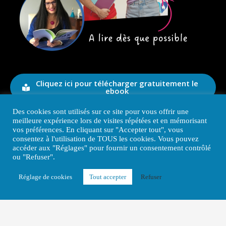
Cliquez ici pour télécharger gratuitement le
ebook
Des cookies sont utilisés sur ce site pour vous offrir une
meilleure expérience lors de visites répétées et en mémorisant
vos préférences. En cliquant sur "Accepter tout", vous
consentez à l'utilisation de TOUS les cookies. Vous pouvez
accéder aux "Réglages" pour fournir un consentement contrôlé
Copyright © 2026 – Apprendre à mieux
ou "Refuser".
communiquer – Katell RAPIN, formatrice et
Réglage de cookies
Tout accepter
Refuser
coach en Qualité Relationnelle
Mentions légales