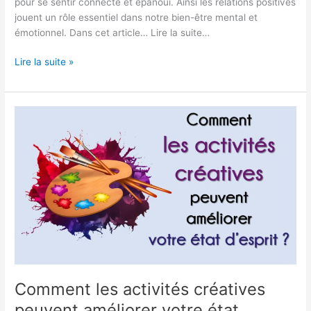
pour se sentir connecté et épanoui. Ainsi les relations positives
jouent un rôle essentiel dans notre bien-être mental et
émotionnel. Dans cet article… Lire la suite…
Lire la suite »
Comment
les
activités
créatives
peuvent
améliorer
votre
état
d’esprit ?
Comment les activités créatives
peuvent améliorer votre état