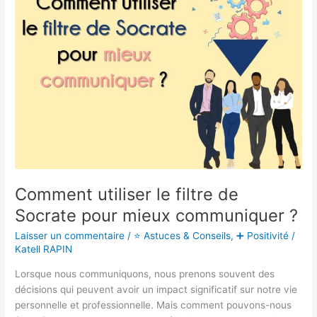
filtre
de
Socrate
pour
mieux
communiquer
?
Comment utiliser le filtre de
Socrate pour mieux communiquer ?
Laisser un commentaire
/
⭐ Astuces & Conseils
,
➕ Positivité
/
Katell RAPIN
Lorsque nous communiquons, nous prenons souvent des
décisions qui peuvent avoir un impact significatif sur notre vie
personnelle et professionnelle. Mais comment pouvons-nous