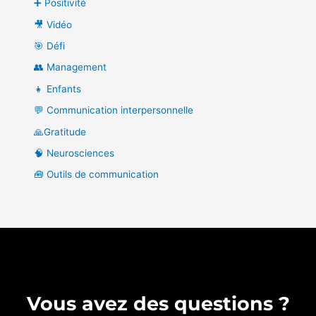
➕ Positivité
🎥 Vidéo
🎯 Défi
👥 Management
👧 Enfants
💬 Communication interpersonnelle
🙏Gratitude
🧠 Neurosciences
🧰 Outils de communication
Vous avez des questions ?