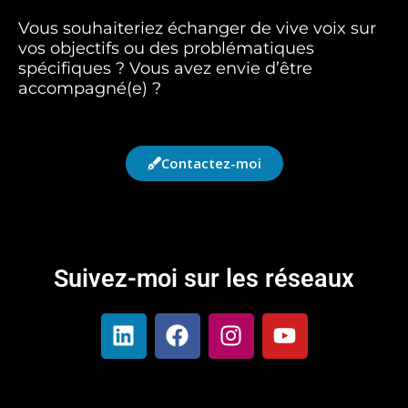
Vous souhaiteriez échanger de vive voix sur
vos objectifs ou des problématiques
spécifiques ? Vous avez envie d’être
accompagné(e) ?
Contactez-moi
Suivez-moi sur les réseaux
L
F
I
Y
i
a
n
o
n
c
s
u
k
e
t
t