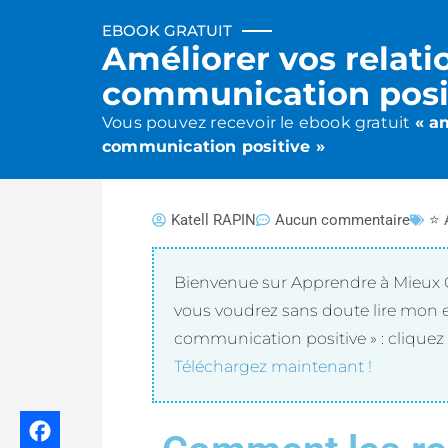
Aller
EBOOK GRATUIT
au
Améliorer vos relati
contenu
communication posi
Vous pouvez recevoir le ebook gratuit
« a
communication positive »
Katell RAPIN
Aucun commentaire
⭐ 
Bienvenue sur Apprendre à Mieux C
vous voudrez sans doute lire mon e
communication positive » : cliquez 
Téléchargez maintenant !