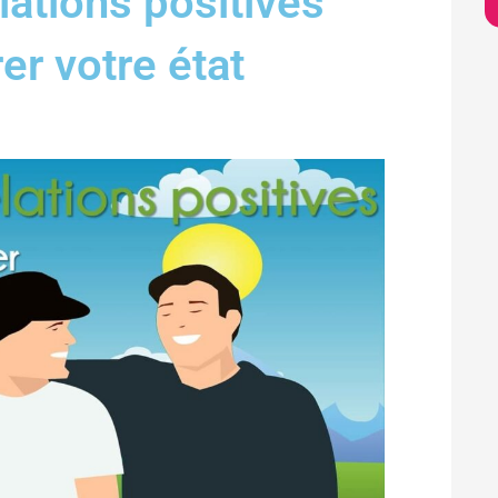
ations positives
er votre état