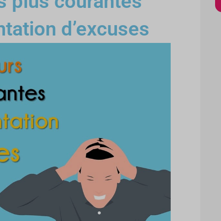
es plus courantes
ntation d’excuses