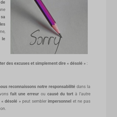
 de
’une
 sa
les
ne,
 le
ter des excuses et simplement dire « désolé »
:
nous
reconnaissons notre responsabilité
dans la
avons
fait une erreur
ou
causé du tort
à l’autre
t
« désolé »
peut sembler
impersonnel
et ne pas
ion.