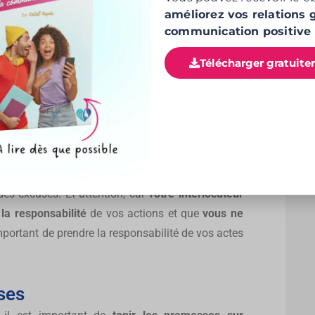
améliorez vos relations g
 la situation
communication positive 
tant de
prendre la responsabilité de vos actes
et
Télécharger gratuite
e faut pas non plus
chercher des excuses ou se
que vous ne prenez pas la situation au sérieux et
sé ou bien
rejeter la faute sur les autres
sont des
des excuses. Et attention, car v
otre interlocuteur
la responsabilité
de vos actions et que
vous ne
 important de prendre la responsabilité de vos actes
ses