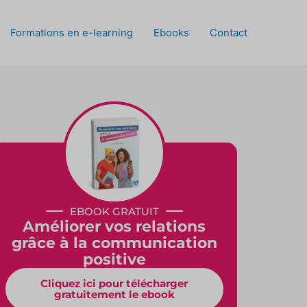
Formations en e-learning
Ebooks
Contact
EBOOK GRATUIT
Améliorer vos relations
grâce à la communication
positive
Cliquez ici pour télécharger
gratuitement le ebook