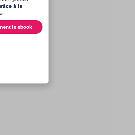
râce à la
»
ment le ebook