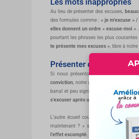
Les mots inappropriés
Au lieu de présenter des excuses,
beauc
des formules comme :
« je m’excuse » /
elles donnent un ordre « excuse-moi »
…
pourtant les phrases les plus courantes
te présente mes excuses »
, libre à not
AP
Présenter des excuses q
Si nous présentons nos excuses de
ma
conviction
, notre geste
perd sa valeur d
banal et peu significatif. C’est souvent 
s’excuser après une dispute
….
L’autre écueil courant est le
ton utilisé
maintenant ? » sur un
ton condescen
l’effet escompté
.