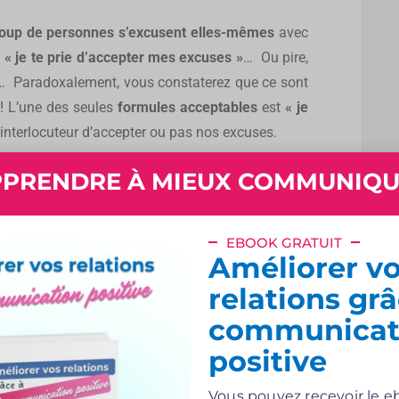
oup de personnes s’excusent elles-mêmes
avec
 « je te prie d’accepter mes excuses »
… Ou pire,
 Paradoxalement, vous constaterez que ce sont
 ! L’une des seules
formules acceptables
est
« je
re interlocuteur d’accepter ou pas nos excuses.
PRENDRE À MIEUX COMMUNIQ
ui ne sont pas sincères
nière superficielle, sans réel engagement ni
e réparation
et risque de n’être qu’un simple acte
EBOOK GRATUIT
Améliorer v
le cas lorsque
nous demandons à nos enfants de
relations grâ
communicat
car un « oui bon, ça va, je m’excuse, c’est bon
positive
dant
aura probablement
peu de chance d’avoir
Vous pouvez recevoir le e