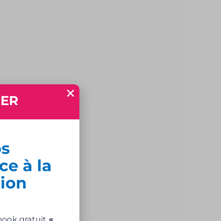
UER
os
ce à la
ion
book gratuit
«