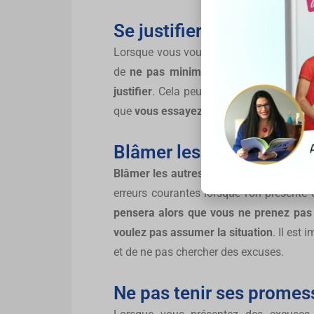
Se justifier ou minimiser
Lorsque vous vous excusez, il est impor
de
ne pas minimiser la situation
. Il n
justifier
. Cela peut donner l’impression 
que
vous essayez de vous dérober
.
Blâmer les autres
Blâmer les autres
pour ce qui s’est pas
erreurs courantes lorsque l’on présente 
pensera alors que vous ne prenez pas 
voulez pas assumer la situation
. Il est
et de ne pas chercher des excuses.
Ne pas tenir ses promes