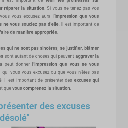
 il est important de
tenir les promesses sur
 réparer la situation
. Si vous ne tenez pas vos
vous vous excusez aura l’
impression que vous
s ne vous souciez pas d’elle
. Il est important de
e faire de manière appropriée
.
s qui ne sont pas sincères, se justifier, blâmer
es
sont autant de choses qui peuvent
aggraver la
la peut donner l
‘impression que vous ne vous
 qui vous vous excusez ou que vous n’êtes pas
é. Il est important de présenter des
excuses qui
nt que
vous comprenez la situation
.
 présenter des excuses
"désolé"