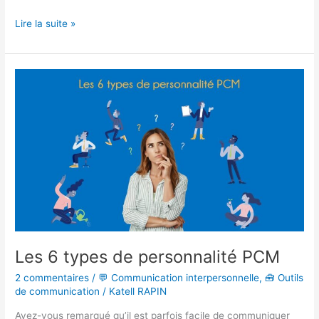
Lire la suite »
Les
6
types
de
personnalité
PCM
Les 6 types de personnalité PCM
2 commentaires
/
💬 Communication interpersonnelle
,
🧰 Outils
de communication
/
Katell RAPIN
Avez-vous remarqué qu’il est parfois facile de communiquer