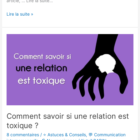
article, … Lire la suite…
Lire la suite »
Comment
savoir
si
une
relation
est
toxique
?
Comment savoir si une relation est
toxique ?
8 commentaires
/
⭐ Astuces & Conseils
,
💬 Communication