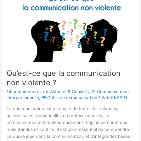
ce
que
la
communication
non
violente
?
Qu’est-ce que la communication
non violente ?
14 commentaires
/
⭐ Astuces & Conseils
,
💬 Communication
interpersonnelle
,
🧰 Outils de communication
/
Katell RAPIN
La communication est à la base de toutes les relations,
qu’elles soient personnelles ou professionnelles. La
communication est malheureusement l’origine de nombreux
malentendus et conflits. Il est donc essentiel de comprendre
ce qui se joue dans la communication, et d’intégrer les bases