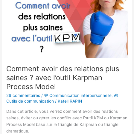
saines
?
avec
l’outil
Karpman
Process
Model
Comment avoir des relations plus
saines ? avec l’outil Karpman
Process Model
26 commentaires
/
💬 Communication interpersonnelle
,
🧰
Outils de communication
/
Katell RAPIN
Dans cet article, vous verrez comment avoir des relations
saines, éviter ou gérer les conflits avec l’outil KPM ou Karpman
Process Model basé sur le triangle de Karpman ou triangle
dramatique.