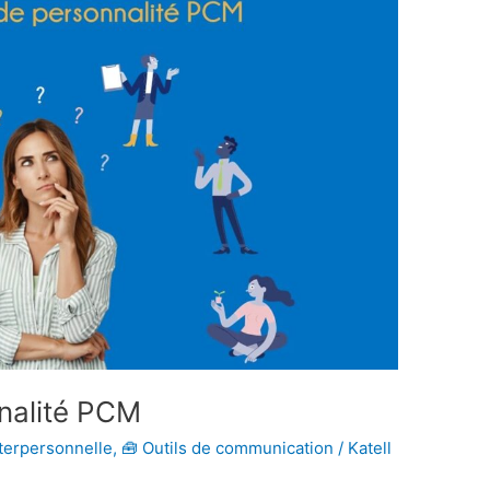
nalité PCM
terpersonnelle
,
🧰 Outils de communication
/
Katell