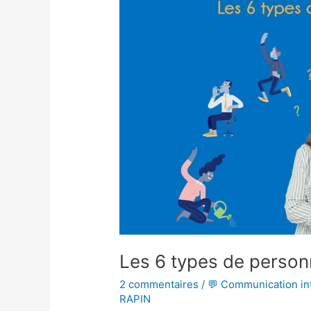
6
types
de
personnalité
PCM
Les 6 types de person
2 commentaires
/
💬 Communication in
RAPIN