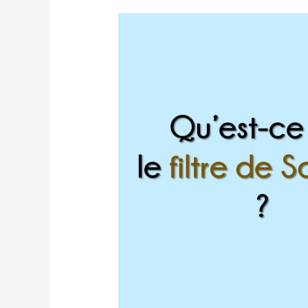
Qu’est-
ce
que
le
filtre
de
Socrate
?