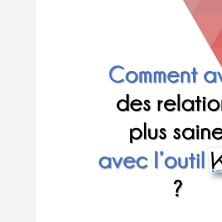
des
relations
plus
saines
?
avec
l’outil
Karpman
Process
Model