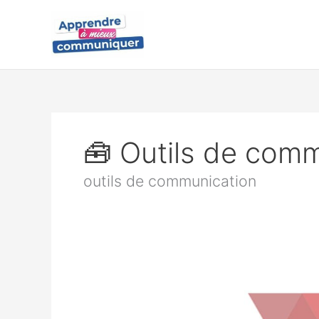
Aller
au
contenu
🧰 Outils de com
outils de communication
Comment
avoir