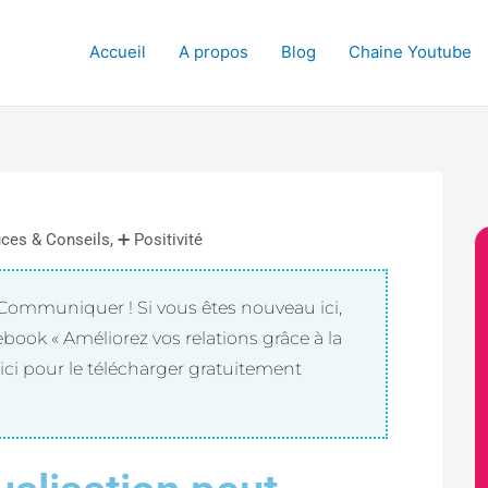
Accueil
A propos
Blog
Chaine Youtube
ons grâce à la
tive
méliorez vos relations grâce à la
ces & Conseils
,
➕ Positivité
ommuniquer ! Si vous êtes nouveau ici,
book « Améliorez vos relations grâce à la
ici pour le télécharger gratuitement