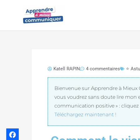
Aller
EBOOK GRATUIT
au
Améliorer vos relati
contenu
communication posi
Vous pouvez recevoir le ebook gratuit
« a
communication positive »
Katell RAPIN
4 commentaires
⭐ Astu
Bienvenue sur Apprendre à Mieux C
vous voudrez sans doute lire mon e
communication positive » : cliquez 
Téléchargez maintenant !