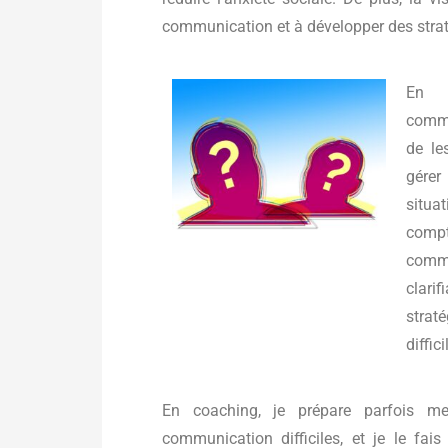
communication et à développer des straté
En s
commun
de le
gérer
situa
compt
commu
clari
strat
diffici
En coaching, je prépare parfois me
communication difficiles, et je le fai