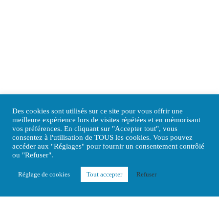
Des cookies sont utilisés sur ce site pour vous offrir une
meilleure expérience lors de visites répétées et en mémorisant
vos préférences. En cliquant sur "Accepter tout", vous
consentez à l'utilisation de TOUS les cookies. Vous pouvez
accéder aux "Réglages" pour fournir un consentement contrôlé
ou "Refuser".
Réglage de cookies
Tout accepter
Refuser